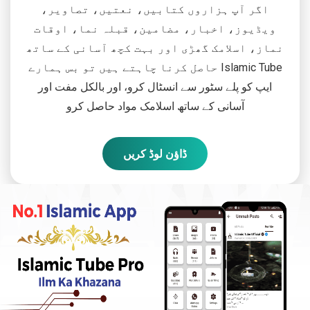
اگر آپ ہزاروں کتابیں، نعتیں، تصاویر،
ویڈیوز، اخبار، مضامین، قبلہ نما، اوقات
نماز، اسلامک گھڑی اور بہت کچھ آسانی کے ساتھ
حاصل کرنا چاہتے ہیں تو بس ہمارے Islamic Tube
ایپ کو پلے سٹور سے انسٹال کرو، اور بالکل مفت اور
آسانی کے ساتھ اسلامک مواد حاصل کرو
ڈاؤن لوڈ کریں