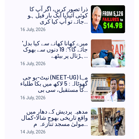
ذرا تصور کریں، اگر آپ کا
کوئی آئیڈیا ایک بار فیل ہو
جائے تو آپ کیا کری...
16 July, 2026
'میرے کھانا کھانے سے کیا بدل
جائے گا؟': 19 دنوں سے بھوک
ہڑتال پر بیٹھے...
16 July, 2026
نیٹ-یو جی (NEET-UG) مہا
گھوٹالہ: 5 لاکھ میں بکا طلباء
کا مستقبل، سی بی...
16 July, 2026
مدھیہ پردیش کے دھار میں
واقع تاریخی بھوج شالا-کمال
مولیٰ مسجد تنازعہ م...
14 July, 2026