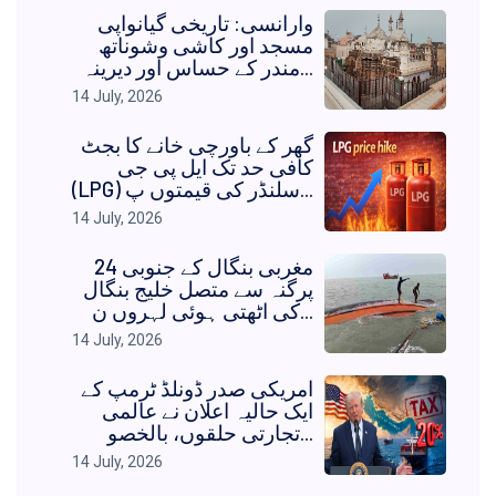
وارانسی: تاریخی گیانواپی
مسجد اور کاشی وشوناتھ
مندر کے حساس اور دیرینہ...
14 July, 2026
گھر کے باورچی خانے کا بجٹ
کافی حد تک ایل پی جی
(LPG) سلنڈر کی قیمتوں پ...
14 July, 2026
مغربی بنگال کے جنوبی 24
پرگنہ سے متصل خلیج بنگال
کی اٹھتی ہوئی لہروں ن...
14 July, 2026
امریکی صدر ڈونلڈ ٹرمپ کے
ایک حالیہ اعلان نے عالمی
تجارتی حلقوں، بالخصو...
14 July, 2026