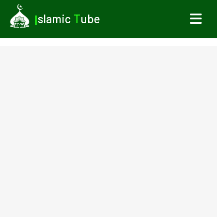
I
slamic
T
ube