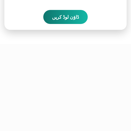
ڈاؤن لوڈ کریں