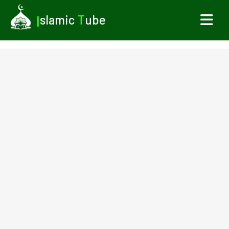
I
slamic
T
ube