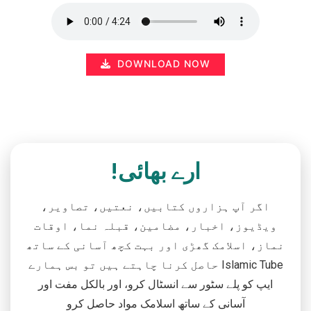
DOWNLOAD NOW
ارے بھائی!
اگر آپ ہزاروں کتابیں، نعتیں، تصاویر،
ویڈیوز، اخبار، مضامین، قبلہ نما، اوقات
نماز، اسلامک گھڑی اور بہت کچھ آسانی کے ساتھ
حاصل کرنا چاہتے ہیں تو بس ہمارے Islamic Tube
ایپ کو پلے سٹور سے انسٹال کرو، اور بالکل مفت اور
آسانی کے ساتھ اسلامک مواد حاصل کرو